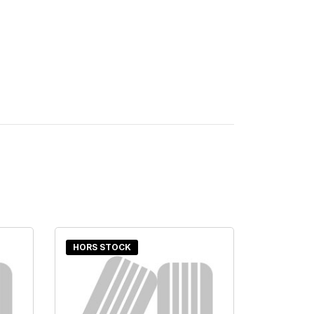
HORS STOCK
HORS S