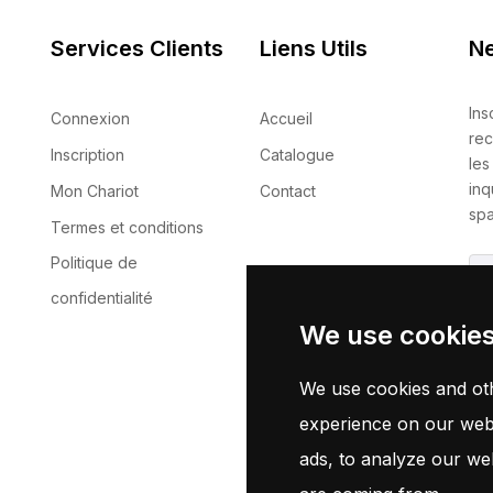
Services Clients
Liens Utils
Ne
Ins
Connexion
Accueil
rec
Inscription
Catalogue
les
inq
Mon Chariot
Contact
spa
Termes et conditions
Politique de
confidentialité
We use cookie
En 
no
We use cookies and oth
experience on our webs
ads, to analyze our web