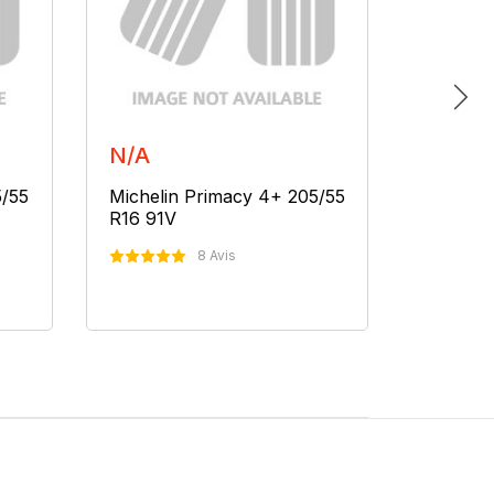
N/A
N/A
5/55
Michelin Primacy 4+ 205/55
Micheli
R16 91V
R16 91V
8 Avis
Nous Contacter
N