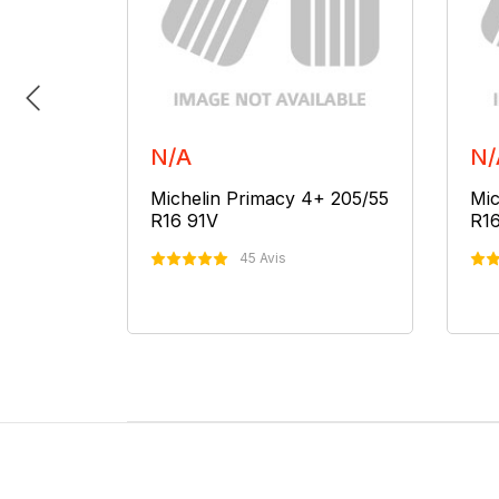
N/A
N/
+ 205/55
Michelin Primacy 4+ 205/55
Mic
R16 91V
R16
45 Avis
er
Nous Contacter