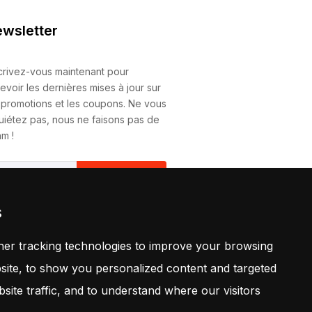
wsletter
crivez-vous maintenant pour
evoir les dernières mises à jour sur
 promotions et les coupons. Ne vous
uiétez pas, nous ne faisons pas de
m !
S'Abonner
s
vous abonnant, vous acceptez
tre
Politique
er tracking technologies to improve your browsing
ite, to show you personalized content and targeted
site traffic, and to understand where our visitors