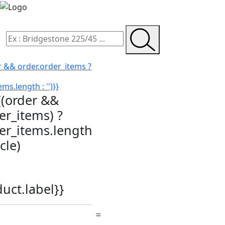
r && order.order_items ?
ms.length : '')}}
{(order &&
er_items) ?
der_items.length
icle)
duct.label}}