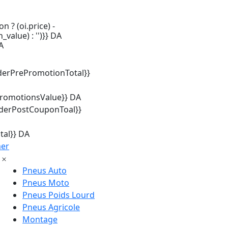
n ? (oi.price) -
_value) : '')}} DA
A
derPrePromotionTotal}}
promotionsValue}} DA
rderPostCouponToal}}
tal}} DA
mer
Pneus Auto
Pneus Moto
Pneus Poids Lourd
Pneus Agricole
Montage