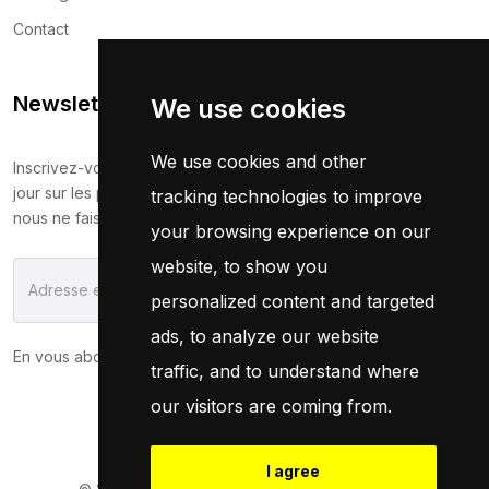
Contact
Newsletter
We use cookies
We use cookies and other
Inscrivez-vous maintenant pour recevoir les dernières mises à
jour sur les promotions et les coupons. Ne vous inquiétez pas,
tracking technologies to improve
nous ne faisons pas de spam !
your browsing experience on our
website, to show you
S'Abonner
personalized content and targeted
ads, to analyze our website
En vous abonnant, vous acceptez notre
Politique
traffic, and to understand where
our visitors are coming from.
I agree