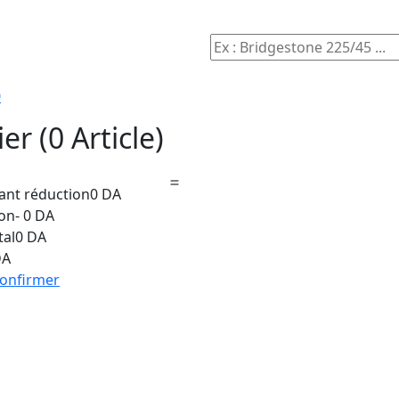
0
ier
(0 Article)
vant réduction
0 DA
on
- 0 DA
tal
0 DA
DA
onfirmer