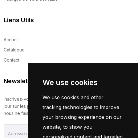
Liens Utils
Accueil
Catalogue
Contact
Newsletter
We use cookies
We use cookies and other
Inscrivez-vous maintenant pour recevoir les dernières mises à
jour sur les promotions et les coupons. Ne vous inquiétez pas,
tracking technologies to improve
nous ne faisons pas de spam !
your browsing experience on our
website, to show you
S'Abonner
personalized content and targeted