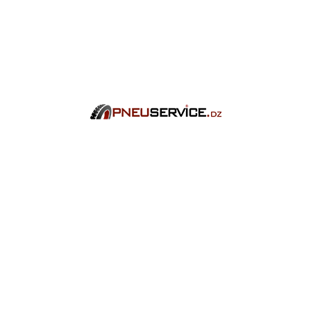
Save my name & email in this browser for next time i
comment
Submit Review
Articles Connex