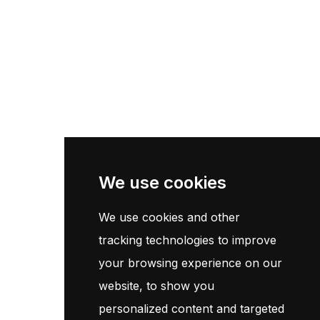
Liens Utils
Accueil
Catalogue
Contact
Newsletter
We use cookies
We use cookies and other
Inscrivez-vous maintenant pour recevoir les dernières mises à
jour sur les promotions et les coupons. Ne vous inquiétez pas,
tracking technologies to improve
nous ne faisons pas de spam !
your browsing experience on our
website, to show you
S'Abonner
personalized content and targeted