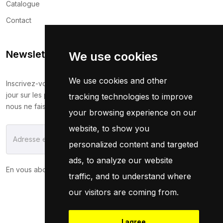
Catalogue
Contact
Newsletter
We use cookies
We use cookies and other
Inscrivez-vous maintenant pour recevoir les dernières mises à
jour sur les promotions et les coupons. Ne vous inquiétez pas,
tracking technologies to improve
nous ne faisons pas de spam !
your browsing experience on our
website, to show you
S'Abonner
personalized content and targeted
ads, to analyze our website
En vous abonnant, vous acceptez notre
Politique
traffic, and to understand where
our visitors are coming from.
I agree