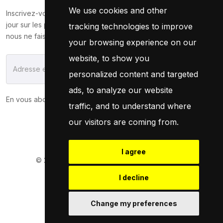
We use cookies and other
Inscrivez-vous maintenant pour recevoir les dernières mises à
jour sur les promotions et les coupons. Ne vous inquiétez pas,
tracking technologies to improve
nous ne faisons pas de spam !
your browsing experience on our
website, to show you
S'Abonner
personalized content and targeted
ads, to analyze our website
En vous abonnant, vous acceptez notre
Politique
traffic, and to understand where
our visitors are coming from.
I agree
© 2026
Pneuservice.dz
Tous droits réservés
Powered By
Naro Dev
I decline
Change my preferences
Retrouvez Nous