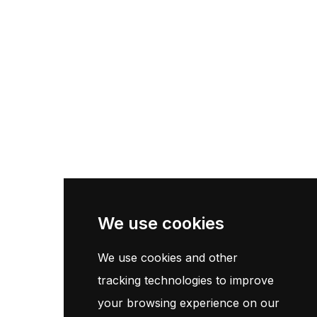
Termes et conditions
Politique de confidentialité
Liens Utils
Accueil
Catalogue
Contact
Newsletter
We use cookies
We use cookies and other
Inscrivez-vous maintenant pour recevoir les dernières mises à
jour sur les promotions et les coupons. Ne vous inquiétez pas,
tracking technologies to improve
nous ne faisons pas de spam !
your browsing experience on our