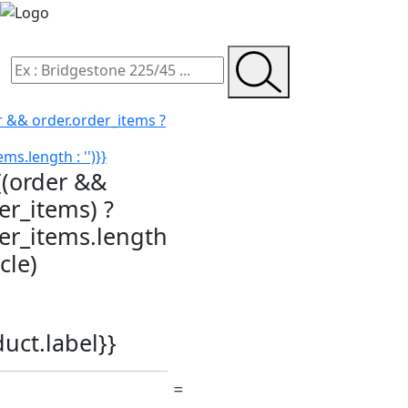
r && order.order_items ?
ms.length : '')}}
{(order &&
er_items) ?
der_items.length
icle)
duct.label}}