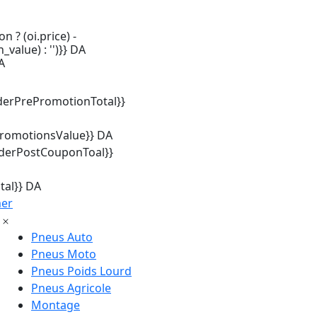
n ? (oi.price) -
_value) : '')}} DA
A
derPrePromotionTotal}}
promotionsValue}} DA
rderPostCouponToal}}
tal}} DA
mer
Pneus Auto
Pneus Moto
Pneus Poids Lourd
Pneus Agricole
Montage