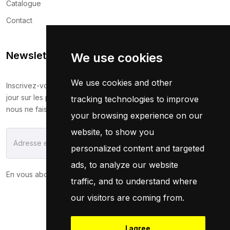
Catalogue
Contact
Newsletter
We use cookies
We use cookies and other
Inscrivez-vous maintenant pour recevoir les dernières mises à
jour sur les promotions et les coupons. Ne vous inquiétez pas,
tracking technologies to improve
nous ne faisons pas de spam !
your browsing experience on our
website, to show you
S'Abonner
personalized content and targeted
ads, to analyze our website
En vous abonnant, vous acceptez notre
Politique
traffic, and to understand where
our visitors are coming from.
I agree