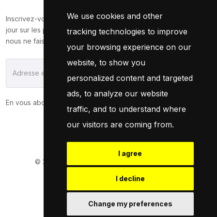
We use cookies and other
Inscrivez-vous maintenant pour recevoir les dernières mises à
jour sur les promotions et les coupons. Ne vous inquiétez pas,
tracking technologies to improve
nous ne faisons pas de spam !
your browsing experience on our
website, to show you
S'Abonner
personalized content and targeted
ads, to analyze our website
En vous abonnant, vous acceptez notre
Politique
traffic, and to understand where
our visitors are coming from.
I agree
© 2026
Pneuservice.dz
Tous droits réservés
Powered By
Naro Dev
I decline
Change my preferences
Retrouvez Nous