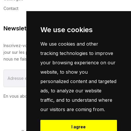
Contact
Newsletter
We use cookies
We use cookies and other
Inscrivez-vous maintenant pour recevoir les dernières mises à
jour sur les promotions et les coupons. Ne vous inquiétez pas,
tracking technologies to improve
nous ne faisons pas de spam !
your browsing experience on our
website, to show you
S'Abonner
personalized content and targeted
ads, to analyze our website
En vous abonnant, vous acceptez notre
Politique
traffic, and to understand where
our visitors are coming from.
I agree