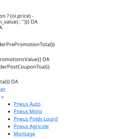
n ? (oi.price) -
_value) : '')}} DA
A
derPrePromotionTotal}}
promotionsValue}} DA
rderPostCouponToal}}
tal}} DA
mer
Pneus Auto
Pneus Moto
Pneus Poids Lourd
Pneus Agricole
Montage