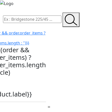
r && order.order_items ?
ms.length : '')}}
{(order &&
er_items) ?
der_items.length
icle)
duct.label}}