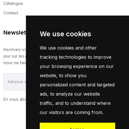
Catalogue
Contact
Newsletter
We use cookies
We use cookies and other
Inscrivez-vous maintenant pour recevoir les dernières mises à
jour sur les promotions et les coupons. Ne vous inquiétez pas,
tracking technologies to improve
nous ne faisons pas de spam !
your browsing experience on our
website, to show you
S'Abonner
personalized content and targeted
ads, to analyze our website
En vous abonnant, vous acceptez notre
Politique
traffic, and to understand where
our visitors are coming from.