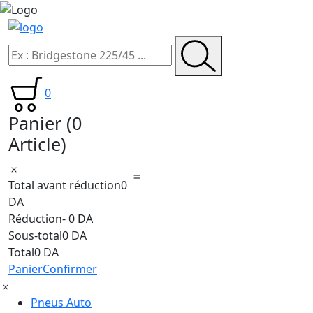
0
Panier
(0
Article)
Total avant réduction
0
DA
Réduction
- 0 DA
Sous-total
0 DA
Total
0 DA
Panier
Confirmer
Pneus Auto