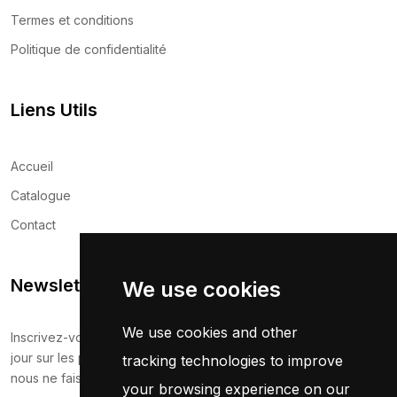
Termes et conditions
Politique de confidentialité
Liens Utils
Accueil
Catalogue
Contact
Newsletter
We use cookies
We use cookies and other
Inscrivez-vous maintenant pour recevoir les dernières mises à
jour sur les promotions et les coupons. Ne vous inquiétez pas,
tracking technologies to improve
nous ne faisons pas de spam !
your browsing experience on our