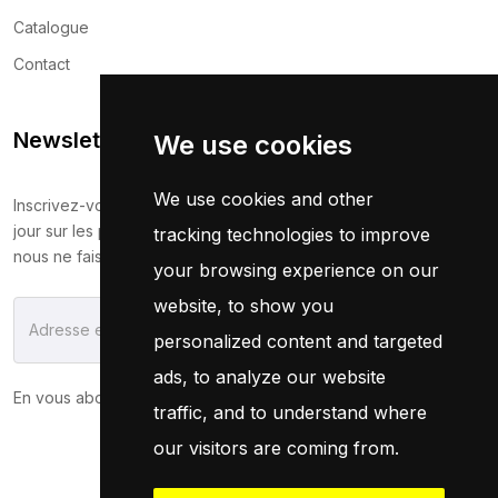
Catalogue
Contact
Newsletter
We use cookies
We use cookies and other
Inscrivez-vous maintenant pour recevoir les dernières mises à
jour sur les promotions et les coupons. Ne vous inquiétez pas,
tracking technologies to improve
nous ne faisons pas de spam !
your browsing experience on our
website, to show you
S'Abonner
personalized content and targeted
ads, to analyze our website
En vous abonnant, vous acceptez notre
Politique
traffic, and to understand where
our visitors are coming from.