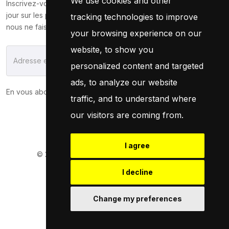
We use cookies and other
Inscrivez-vous maintenant pour recevoir les dernières mises à
jour sur les promotions et les coupons. Ne vous inquiétez pas,
tracking technologies to improve
nous ne faisons pas de spam !
your browsing experience on our
website, to show you
S'Abonner
personalized content and targeted
ads, to analyze our website
En vous abonnant, vous acceptez notre
Politique
traffic, and to understand where
our visitors are coming from.
I agree
© 2026
Pneuservice.dz
Tous droits réservés
Powered By
Naro Dev
I decline
Change my preferences
Retrouvez Nous