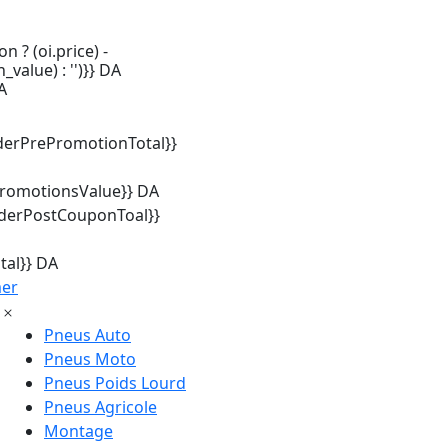
n ? (oi.price) -
_value) : '')}} DA
A
derPrePromotionTotal}}
promotionsValue}} DA
rderPostCouponToal}}
tal}} DA
mer
Pneus Auto
Pneus Moto
Pneus Poids Lourd
Pneus Agricole
Montage