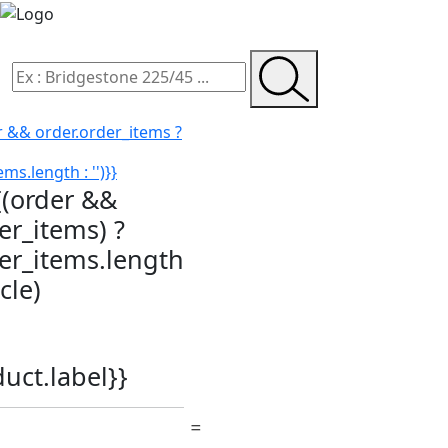
r && order.order_items ?
ms.length : '')}}
{(order &&
er_items) ?
der_items.length
icle)
duct.label}}