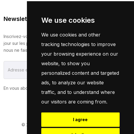
Newsletter
We use cookies
We use cookies and other
Inscrivez-vous maintenant pour recevoir les dernières mises à
jour sur les promotions et les coupons. Ne vous inquiétez pas,
tracking technologies to improve
nous ne faisons pas de spam !
your browsing experience on our
website, to show you
S'Abonner
personalized content and targeted
ads, to analyze our website
En vous abonnant, vous acceptez notre
Politique
traffic, and to understand where
our visitors are coming from.
I agree
© 2026
Pneuservice.dz
Tous droits réservés