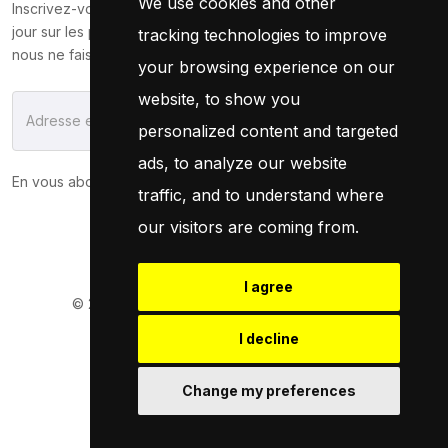
We use cookies and other
Inscrivez-vous maintenant pour recevoir les dernières mises à
jour sur les promotions et les coupons. Ne vous inquiétez pas,
tracking technologies to improve
nous ne faisons pas de spam !
your browsing experience on our
website, to show you
S'Abonner
personalized content and targeted
ads, to analyze our website
En vous abonnant, vous acceptez notre
Politique
traffic, and to understand where
our visitors are coming from.
I agree
© 2026
Pneuservice.dz
Tous droits réservés
Powered By
Naro Dev
I decline
Change my preferences
Retrouvez Nous