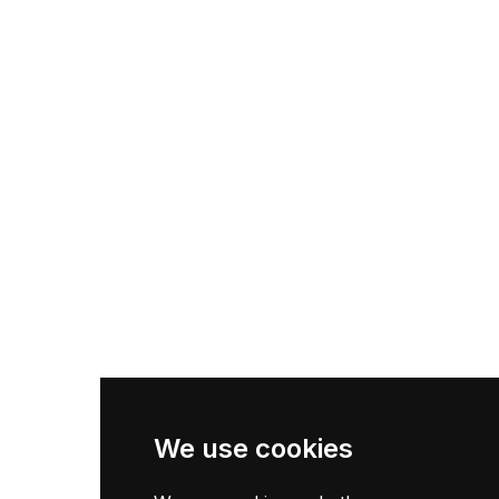
Inscription
Mon Chariot
Termes et conditions
Politique de confidentialité
Liens Utils
Accueil
Catalogue
Contact
Newsletter
We use cookies