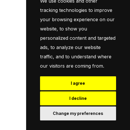
We use cookies and other
Inscrivez-vous maintenant pour recevoir les dernières mises à
jour sur les promotions et les coupons. Ne vous inquiétez pas,
tracking technologies to improve
nous ne faisons pas de spam !
your browsing experience on our
website, to show you
S'Abonner
personalized content and targeted
ads, to analyze our website
En vous abonnant, vous acceptez notre
Politique
traffic, and to understand where
our visitors are coming from.
I agree
© 2026
Pneuservice.dz
Tous droits réservés
Powered By
Naro Dev
I decline
Change my preferences
Retrouvez Nous