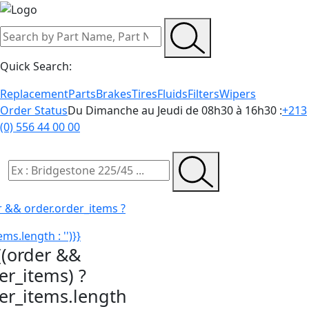
Quick Search:
Replacement
Parts
Brakes
Tires
Fluids
Filters
Wipers
Order Status
Du Dimanche au Jeudi de 08h30 à 16h30 :
+213
(0) 556 44 00 00
r && order.order_items ?
ms.length : '')}}
{(order &&
er_items) ?
der_items.length