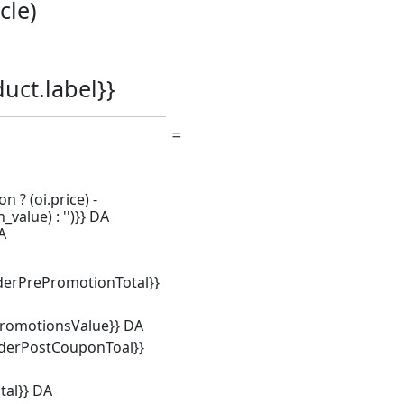
icle)
duct.label}}
n ? (oi.price) -
_value) : '')}} DA
A
derPrePromotionTotal}}
promotionsValue}} DA
rderPostCouponToal}}
tal}} DA