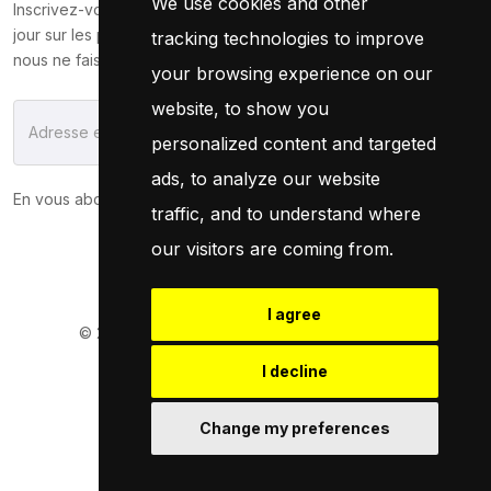
We use cookies and other
Inscrivez-vous maintenant pour recevoir les dernières mises à
jour sur les promotions et les coupons. Ne vous inquiétez pas,
tracking technologies to improve
nous ne faisons pas de spam !
your browsing experience on our
website, to show you
S'Abonner
personalized content and targeted
ads, to analyze our website
En vous abonnant, vous acceptez notre
Politique
traffic, and to understand where
our visitors are coming from.
I agree
© 2026
Pneuservice.dz
Tous droits réservés
Powered By
Naro Dev
I decline
Change my preferences
Retrouvez Nous