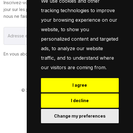
We use cookies and other
Inscrivez-vous maintenant pour recevoir les dernières mises à
jour sur les promotions et les coupons. Ne vous inquiétez pas,
tracking technologies to improve
nous ne faisons pas de spam !
your browsing experience on our
website, to show you
S'Abonner
personalized content and targeted
ads, to analyze our website
En vous abonnant, vous acceptez notre
Politique
traffic, and to understand where
our visitors are coming from.
I agree
© 2026
Pneuservice.dz
Tous droits réservés
Powered By
Naro Dev
I decline
Change my preferences
Retrouvez Nous