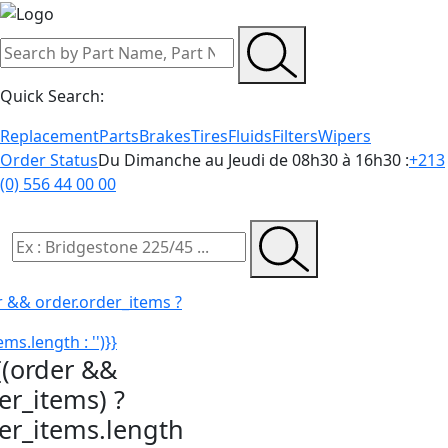
Quick Search:
Replacement
Parts
Brakes
Tires
Fluids
Filters
Wipers
Order Status
Du Dimanche au Jeudi de 08h30 à 16h30 :
+213
(0) 556 44 00 00
r && order.order_items ?
ms.length : '')}}
{(order &&
er_items) ?
der_items.length