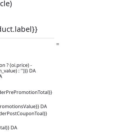
icle)
duct.label}}
n ? (oi.price) -
_value) : '')}} DA
A
derPrePromotionTotal}}
promotionsValue}} DA
rderPostCouponToal}}
tal}} DA