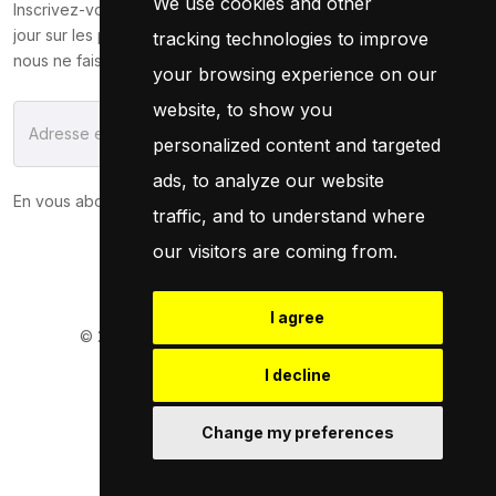
We use cookies and other
Inscrivez-vous maintenant pour recevoir les dernières mises à
jour sur les promotions et les coupons. Ne vous inquiétez pas,
tracking technologies to improve
nous ne faisons pas de spam !
your browsing experience on our
website, to show you
S'Abonner
personalized content and targeted
ads, to analyze our website
En vous abonnant, vous acceptez notre
Politique
traffic, and to understand where
our visitors are coming from.
I agree
© 2026
Pneuservice.dz
Tous droits réservés
Powered By
Naro Dev
I decline
Change my preferences
Retrouvez Nous